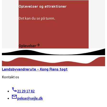
Oplevelser og attraktioner
Det kan du se på turen.
Oplevelser
Landsbyvandrerute - Kong Rans togt
Kontakt os
21 29 17 82
pekse@vejle.dk